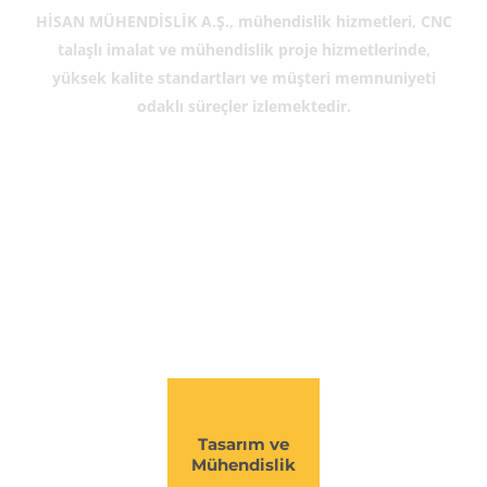
HİSAN MÜHENDİSLİK A.Ş., mühendislik hizmetleri, CNC
talaşlı imalat ve mühendislik proje hizmetlerinde,
yüksek kalite standartları ve müşteri memnuniyeti
odaklı süreçler izlemektedir.
Danışmanlık ve
Proje Planlama
Tasarım ve
Mühendislik