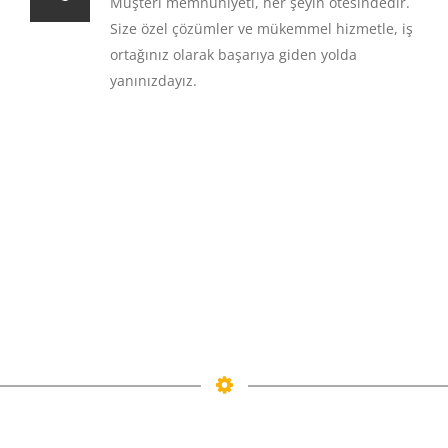
Müşteri memnuniyeti, her şeyin ötesindedir.
Size özel çözümler ve mükemmel hizmetle, iş
ortağınız olarak başarıya giden yolda
yanınızdayız.
3.
İŞLEM SÜRECIMIZ