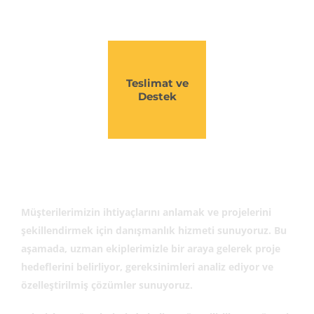
Teslimat ve
Destek
Müşterilerimizin ihtiyaçlarını anlamak ve projelerini
şekillendirmek için danışmanlık hizmeti sunuyoruz. Bu
aşamada, uzman ekiplerimizle bir araya gelerek proje
hedeflerini belirliyor, gereksinimleri analiz ediyor ve
özelleştirilmiş çözümler sunuyoruz.