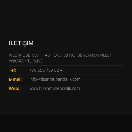
İLETIŞIM
İVEDİK OSB MAH. 1451 CAD. 88 NO: 88 YENİMAHALLE/
ANKARA / TURKİYE
Tel:
+90 555 769 52 41
E-mail:
info@hisanmuhendislik.com
Web:
www.hisanmuhendislik.com